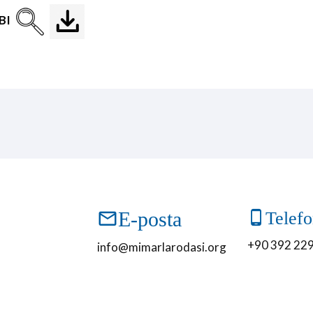
BI
E-posta
Telef
+90 392 229
info@mimarlarodasi.org