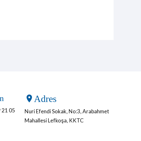
on
Adres
 21 05
Nuri Efendi Sokak, No:3, Arabahmet
Mahallesi Lefkoşa, KKTC