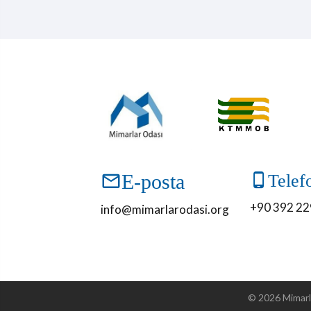
E-posta
Telef
+90 392 22
info@mimarlarodasi.org
©
2026
Mimarl