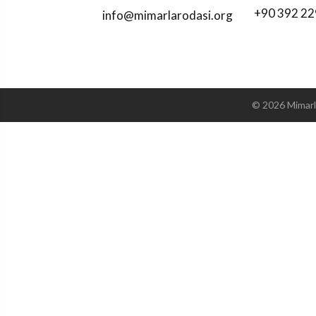
+90 392 22
info@mimarlarodasi.org
©
2026
Mimarl